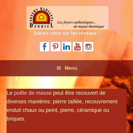
Passer
Passer
Passer
à
au
au
la
contenu
pied
navigation
principal
de
Suivez-nous sur les réseaux !
principale
page
Menu
Le
poêle de masse
peut être recouvert de
diverses manières: pierre taillée, recouvrement
enduit chaux ou peint, pierre, céramique ou
briques.